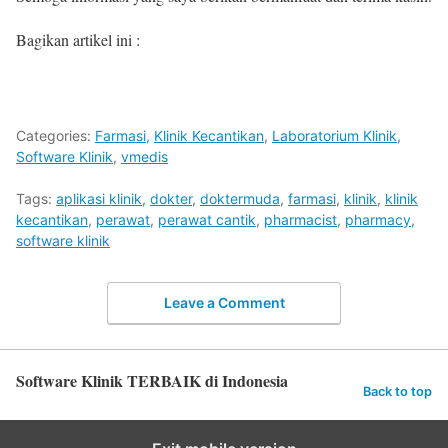
Bagikan artikel ini :
Categories:
Farmasi
,
Klinik Kecantikan
,
Laboratorium Klinik
,
Software Klinik
,
vmedis
Tags:
aplikasi klinik
,
dokter
,
doktermuda
,
farmasi
,
klinik
,
klinik
kecantikan
,
perawat
,
perawat cantik
,
pharmacist
,
pharmacy
,
software klinik
Leave a Comment
Software Klinik TERBAIK di Indonesia
Back to top