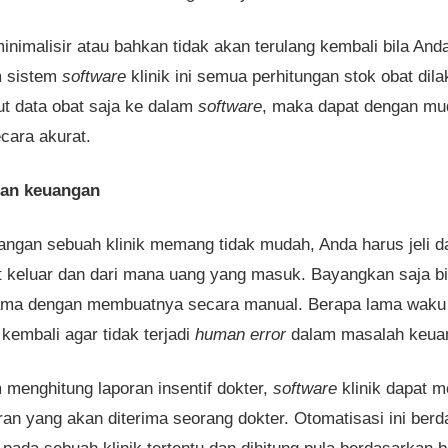
minimalisir atau bahkan tidak akan terulang kembali bila A
m sistem
software
klinik ini semua perhitungan stok obat dil
ut data obat saja ke dalam
software
, maka dapat dengan m
cara akurat.
an keuangan
ngan sebuah klinik memang tidak mudah, Anda harus jeli d
 keluar dan dari mana uang yang masuk. Bayangkan saja b
ama dengan membuatnya secara manual. Berapa lama waku 
embali agar tidak terjadi
human error
dalam masalah keua
menghitung laporan insentif dokter,
software
klinik dapat m
an yang akan diterima seorang dokter. Otomatisasi ini ber