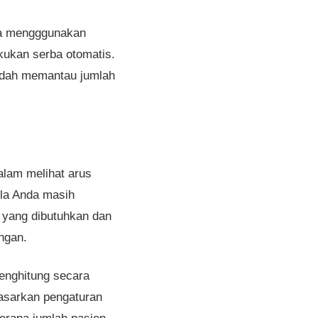
nda mengggunakan
akukan serba otomatis.
udah memantau jumlah
alam melihat arus
ila Anda masih
yang dibutuhkan dan
ngan.
enghitung secara
dasarkan pengaturan