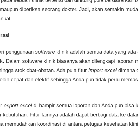
pada sebuah klinik tertentu dan dihitung pula berdasarkan 
 maupun diperiksa seorang dokter. Jadi, akan semakin muda
nual.
rasi
ari penggunaan
software
klinik adalah semua data yang ada
ik. Dalam software klinik biasanya akan dilengkapi laporan m
hingga stok obat-obatan. Ada pula fitur
import excel
dimana d
lebih cepat dan efektif sehingga Anda pun tidak perlu mema
ur
export excel
di hampir semua laporan dan Anda pun bisa le
kebutuhan. Fitur lainnya adalah dapat berbagi data ke dala
ga memudahkan koordinasi di antara petugas kesehatan klini