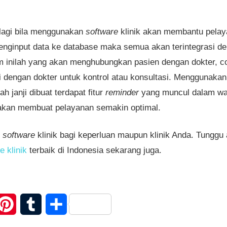
lagi bila menggunakan
software
klinik akan membantu pelay
menginput data ke database maka semua akan terintegrasi d
m inilah yang akan menghubungkan pasien dengan dokter, c
i dengan dokter untuk kontrol atau konsultasi. Menggunaka
 janji dibuat terdapat fitur
reminder
yang muncul dalam wak
u akan membuat pelayanan semakin optimal.
i
software
klinik bagi keperluan maupun klinik Anda. Tunggu 
e klinik
terbaik di Indonesia sekarang juga.
itter
Pinterest
Tumblr
Share