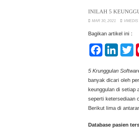
INILAH 5 KEUNGG
MAR 30, 2021
VMEDIS 
Bagikan artikel ini :
Facebook
LinkedIn
Tw
5 Krunggulan Software
banyak dicari oleh pe
keunggulan di setiap 
seperti ketersediaan 
Berikut lima di antar
Database pasien ter