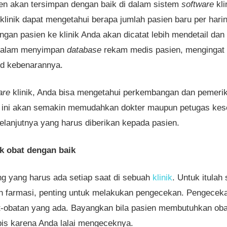
en akan tersimpan dengan baik di dalam sistem
software
kli
klinik dapat mengetahui berapa jumlah pasien baru per har
ungan pasien ke klinik Anda akan dicatat lebih mendetail dan 
 dalam menyimpan
database
rekam medis pasien, mengingat d
id kebenarannya.
are
klinik, Anda bisa mengetahui perkembangan dan pemeri
al ini akan semakin memudahkan dokter maupun petugas kes
elanjutnya yang harus diberikan kepada pasien.
k obat dengan baik
ng yang harus ada setiap saat di sebuah
klinik
. Untuk itulah
n farmasi, penting untuk melakukan pengecekan. Pengecekan
-obatan yang ada. Bayangkan bila pasien membutuhkan obat
bis karena Anda lalai mengeceknya.