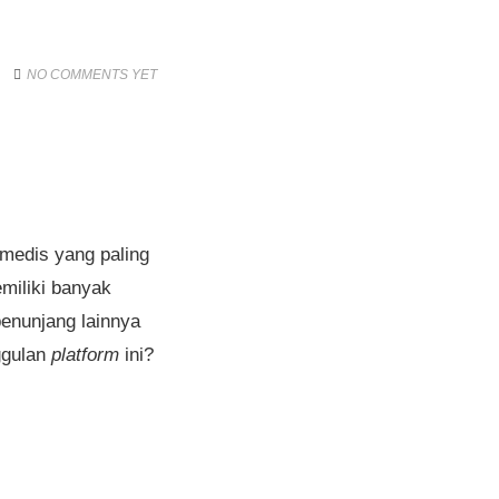
NO COMMENTS YET
medis yang paling
miliki banyak
penunjang lainnya
ggulan
platform
ini?