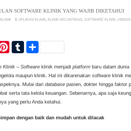
ULAN SOFTWARE KLINIK YANG WAJIB DIKETAHUI
KLINIK
APLIKASI KLINIK
,
KLINIK KECANTIKAN
,
SOFTWARE KLINIK
,
VMEDIS
itter
Pinterest
Tumblr
Share
 Klinik – Software
klinik menjadi
platform
baru dalam dunia 
ngelola maupun klinik. Hal ini dikarenakan
software
klinik me
aspeknya. Mulai dari
database
pasien, dokter hingga faktor 
obat serta tata kelola keuangan. Sebenarnya, apa saja keun
anya yang perlu Anda ketahui.
simpan dengan baik dan mudah untuk dilacak