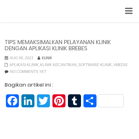
Toggl
navig
TIPS MEMAKSIMALKAN PELAYANAN KLINIK
DENGAN APLIKASI KLINIK BREBES
KLINIK
AUG 06, 2021
,
,
,
APLIKASI KLINIK
KLINIK KECANTIKAN
SOFTWARE KLINIK
VMEDIS
NO COMMENTS YET
Bagikan artikel ini :
Facebook
LinkedIn
Twitter
Pinterest
Tumblr
Share