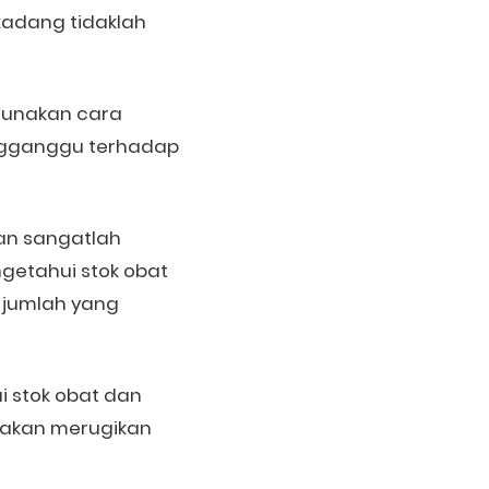
rkadang tidaklah
ngunakan cara
engganggu terhadap
kan sangatlah
ngetahui stok obat
 jumlah yang
 stok obat dan
i akan merugikan