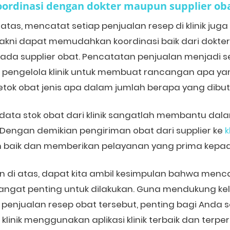
oordinasi dengan
d
okter maupun
s
upplier
o
b
i atas, mencatat setiap penjualan resep di klinik ju
Yakni dapat memudahkan koordinasi baik dari dokt
epada supplier obat. Pencatatan penjualan menjadi 
 pengelola klinik untuk membuat rancangan apa yan
tok obat jenis apa dalam jumlah berapa yang dibutuh
, data stok obat dari klinik sangatlah membantu d
Dengan demikian pengiriman obat dari supplier ke
k
 baik dan memberikan pelayanan yang prima kepad
 di atas, dapat kita ambil kesimpulan bahwa menca
 sangat penting untuk dilakukan. Guna mendukung k
penjualan resep obat tersebut, penting bagi Anda s
linik menggunakan aplikasi klinik terbaik dan terpe