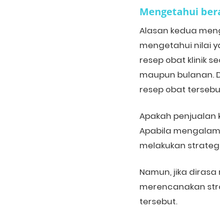
Mengetahui
b
er
Alasan kedua meng
mengetahui nilai y
resep obat klinik 
maupun bulanan. D
resep obat tersebu
Apakah penjualan 
Apabila mengalami 
melakukan strateg
Namun, jika diras
merencanakan stra
tersebut.