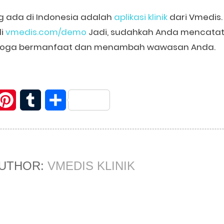
g ada di Indonesia adalah
aplikasi klinik
dari Vmedis. 
di
vmedis.com/demo
Jadi, sudahkah Anda mencatat 
 Semoga bermanfaat dan menambah wawasan Anda.
itter
Pinterest
Tumblr
Share
AUTHOR:
VMEDIS KLINIK