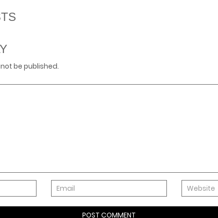
STS
LY
 not be published.