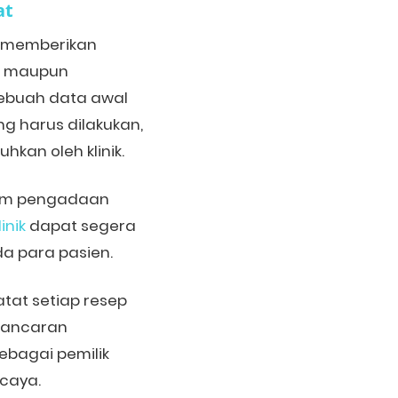
at
ga memberikan
er maupun
sebuah data awal
g harus dilakukan,
kan oleh klinik.
alam pengadaan
linik
dapat segera
a para pasien.
tat setiap resep
elancaran
ebagai pemilik
rcaya.