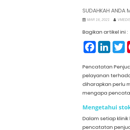
SUDAHKAH ANDA ME
MAR 16, 2021
VMEDIS
Bagikan artikel ini :
Facebook
LinkedIn
Tw
Pencatatan Penjua
pelayanan terhadap
diharapkan perlu 
mengapa pencatata
Mengetahui
s
to
Dalam setiap klini
pencatatan penjua