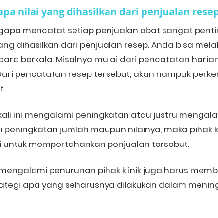
apa
n
ilai yang
d
ihasilkan dari
p
enjualan
r
ese
apa mencatat setiap penjualan obat sangat penti
ang dihasilkan dari penjualan resep. Anda bisa me
secara berkala. Misalnya mulai dari pencatatan haria
ari pencatatan resep tersebut, akan nampak perk
t.
kali ini mengalami peningkatan atau justru mengal
peningkatan jumlah maupun nilainya, maka pihak kli
i untuk mempertahankan penjualan tersebut.
a mengalami penurunan pihak klinik juga harus mem
tegi apa yang seharusnya dilakukan dalam menin