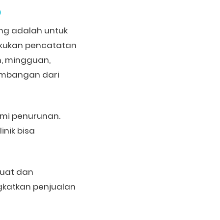
p
ng adalah untuk
lakukan pencatatan
n, mingguan,
embangan dari
ami penurunan.
nik bisa
buat dan
gkatkan penjualan