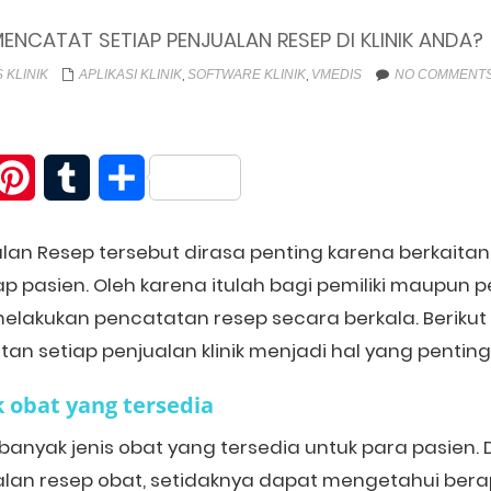
NCATAT SETIAP PENJUALAN RESEP DI KLINIK ANDA?
,
,
 KLINIK
APLIKASI KLINIK
SOFTWARE KLINIK
VMEDIS
NO COMMENTS
itter
Pinterest
Tumblr
Share
lan Resep tersebut dirasa penting karena berkait
 pasien. Oleh karena itulah bagi pemiliki maupun pe
melakukan pencatatan resep secara berkala. Beriku
n setiap penjualan klinik menjadi hal yang penting
k
o
bat yang
t
ersedia
k banyak jenis obat yang tersedia untuk para pasie
lan resep obat, setidaknya dapat mengetahui bera