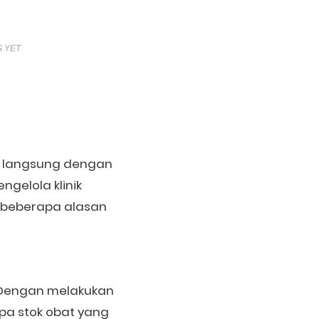
 YET
an langsung dengan
ngelola klinik
t beberapa alasan
n. Dengan melakukan
pa stok obat yang