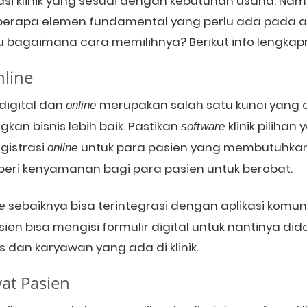
asi klinik yang sesuai dengan kebutuhan usaha. Na
rapa elemen fundamental yang perlu ada pada aplik
hu bagaimana cara memilihnya? Berikut info lengkap
nline
digital dan
merupakan salah satu kunci yan
online
n bisnis lebih baik. Pastikan
klinik pilihan
software
gistrasi
untuk para pasien yang membutuhkan 
online
mberi kenyamanan bagi para pasien untuk berobat.
sebaiknya bisa terintegrasi dengan aplikasi komuni
ne
ien bisa mengisi formulir digital untuk nantinya did
 dan karyawan yang ada di klinik.
yat Pasien