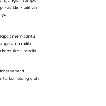
mun, jangan sampai
asi klinik pilihan
nya:
g dapat membantu
 yang kamu miliki
konsultasi medis.
kasi seperti
aftarkan ulang oleh