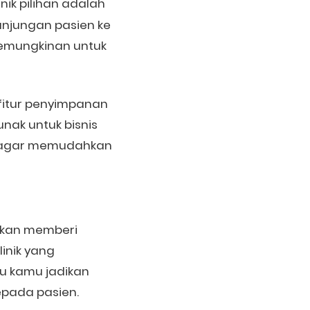
linik pilihan adalah
njungan pasien ke
 kemungkinan untuk
i fitur penyimpanan
unak untuk bisnis
ing agar memudahkan
 akan memberi
linik yang
u kamu jadikan
epada pasien.