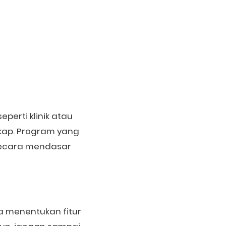
perti klinik atau
gkap. Program yang
 secara mendasar
ta menentukan fitur