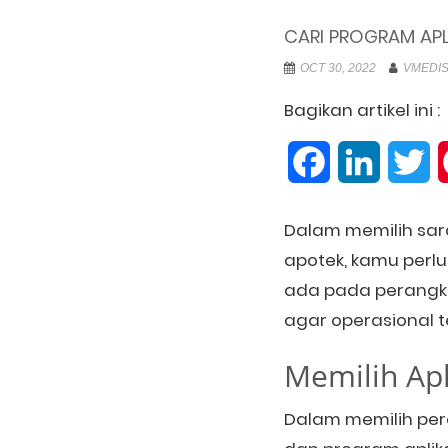
CARI PROGRAM APLIK
OCT 30, 2022
VMEDIS
Bagikan artikel ini :
Facebook
LinkedIn
Tw
Dalam memilih saran
apotek, kamu perlu
ada pada perangka
agar operasional 
Memilih Apl
Dalam memilih pera