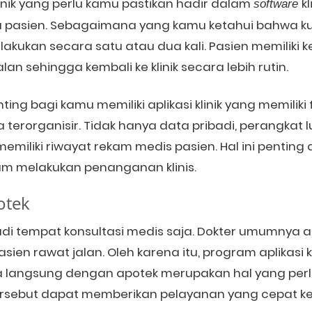
linik yang perlu kamu pastikan hadir dalam
k
software
pasien. Sebagaimana yang kamu ketahui bahwa ku
dilakukan secara satu atau dua kali. Pasien memiliki
an sehingga kembali ke klinik secara lebih rutin.
nting bagi kamu memiliki aplikasi klinik yang memilik
 terorganisir. Tidak hanya data pribadi, perangkat l
lu memiliki riwayat rekam medis pasien. Hal ini pent
m melakukan penanganan klinis.
potek
 jadi tempat konsultasi medis saja. Dokter umumnya
sien rawat jalan. Oleh karena itu, program aplikasi k
ra langsung dengan apotek merupakan hal yang perl
i tersebut dapat memberikan pelayanan yang cepat k