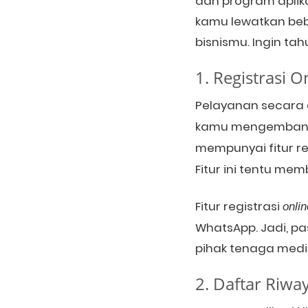
dan program aplik
kamu lewatkan bebe
bisnismu. Ingin ta
1. Registrasi O
Pelayanan secara 
kamu mengembangka
mempunyai fitur re
Fitur ini tentu me
Fitur registrasi
onli
WhatsApp. Jadi, pas
pihak tenaga medis
2. Daftar Riwa