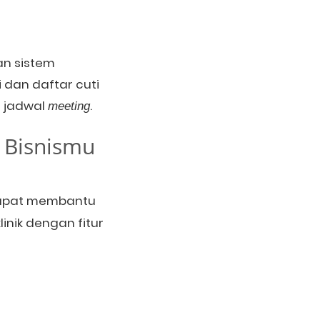
an sistem
 dan daftar cuti
i jadwal
.
meeting
 Bisnismu
dapat membantu
inik dengan fitur