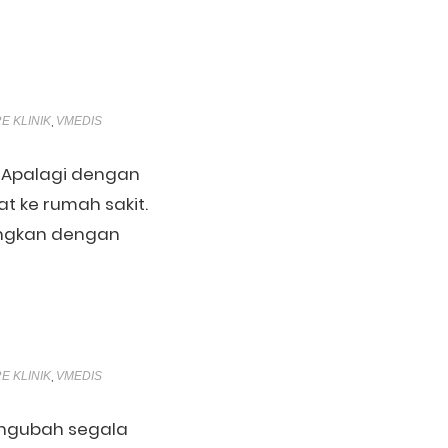
,
E KLINIK
VMEDIS
n. Apalagi dengan
at ke rumah sakit.
dingkan dengan
,
E KLINIK
VMEDIS
mengubah segala