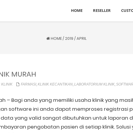
HOME
RESELLER
CUST
HOME
/
2019
/
APRIL
NIK MURAH
,
,
,
 KLINIK
FARMASI
KLINIK KECANTIKAN
LABORATORIUM KLINIK
SOFTWAR
rah – Bagi anda yang memiliki usaha klinik yang m
an software ini anda dapat memproses registrasi 
ata yang valid sangat dibutuhkan untuk laporan dis
ayaran pengobatan pasien di setiap klinik. Solusi 