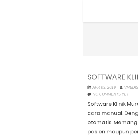
SOFTWARE KLI
APR 03, 2019
VMEDIS
NO COMMENTS YET
Software Klinik Mu
cara manual. Deng
otomatis. Memang d
pasien maupun pemb