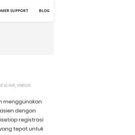
OMER SUPPORT
BLOG
,
E KLINIK
VMEDIS
asih menggunakan
pasien dengan
etiap registrasi
yang tepat untuk