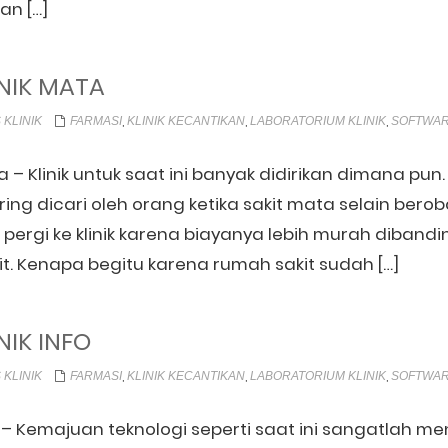
n […]
NIK MATA
,
,
,
 KLINIK
FARMASI
KLINIK KECANTIKAN
LABORATORIUM KLINIK
SOFTWAR
a – Klinik untuk saat ini banyak didirikan dimana pu
ring dicari oleh orang ketika sakit mata selain berob
pergi ke klinik karena biayanya lebih murah diban
it. Kenapa begitu karena rumah sakit sudah […]
NIK INFO
,
,
,
 KLINIK
FARMASI
KLINIK KECANTIKAN
LABORATORIUM KLINIK
SOFTWAR
fo – Kemajuan teknologi seperti saat ini sangatlah 