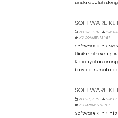
anda adalah denga
SOFTWARE KLI
APR 02, 2019
VMEDIS
NO COMMENTS YET
Software Klinik Mat
klinik mata yang se
Kebanyakan orang 
biaya di rumah sak
SOFTWARE KLI
APR 01, 2019
VMEDIS
NO COMMENTS YET
Software Klinik In