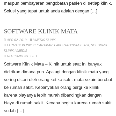
maupun pembayaran pengobatan pasien di setiap klinik.
Solusi yang tepat untuk anda adalah dengan […]
SOFTWARE KLINIK MATA
APR 02, 2019
VMEDIS KLINIK
FARMASI
,
KLINIK KECANTIKAN
,
LABORATORIUM KLINIK
,
SOFTWARE
KLINIK
,
VMEDIS
NO COMMENTS YET
Software Klinik Mata – Klinik untuk saat ini banyak
didirikan dimana pun. Apalagi dengan klinik mata yang
sering dicari oleh orang ketika sakit mata selain berobat
ke rumah sakit. Kebanyakan orang pergi ke klinik
karena biayanya lebih murah dibandingkan dengan
biaya di rumah sakit. Kenapa begitu karena rumah sakit
sudah […]