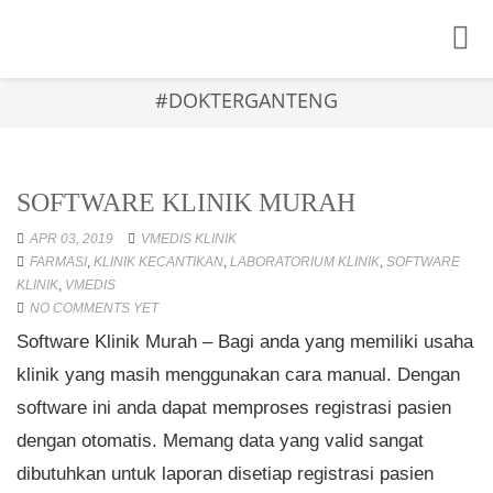
Toggle
naviga
#DOKTERGANTENG
SOFTWARE KLINIK MURAH
APR 03, 2019
VMEDIS KLINIK
FARMASI
,
KLINIK KECANTIKAN
,
LABORATORIUM KLINIK
,
SOFTWARE
KLINIK
,
VMEDIS
NO COMMENTS YET
Software Klinik Murah – Bagi anda yang memiliki usaha
klinik yang masih menggunakan cara manual. Dengan
software ini anda dapat memproses registrasi pasien
dengan otomatis. Memang data yang valid sangat
dibutuhkan untuk laporan disetiap registrasi pasien