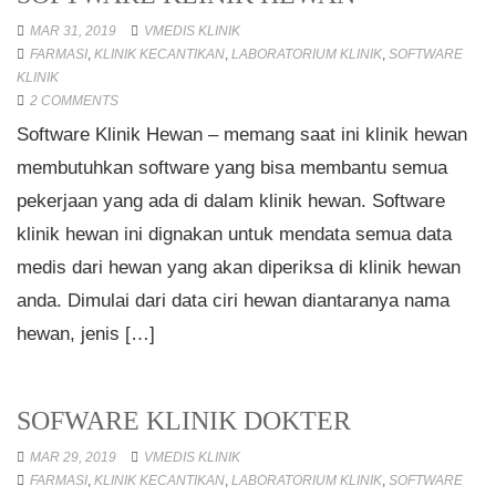
MAR 31, 2019
VMEDIS KLINIK
FARMASI
,
KLINIK KECANTIKAN
,
LABORATORIUM KLINIK
,
SOFTWARE
KLINIK
2 COMMENTS
Software Klinik Hewan – memang saat ini klinik hewan
membutuhkan software yang bisa membantu semua
pekerjaan yang ada di dalam klinik hewan. Software
klinik hewan ini dignakan untuk mendata semua data
medis dari hewan yang akan diperiksa di klinik hewan
anda. Dimulai dari data ciri hewan diantaranya nama
hewan, jenis […]
SOFWARE KLINIK DOKTER
MAR 29, 2019
VMEDIS KLINIK
FARMASI
,
KLINIK KECANTIKAN
,
LABORATORIUM KLINIK
,
SOFTWARE