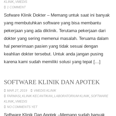
KLINIK
,
VMEDIS
1 COMMENT
Sofware Klinik Dokter – Memang untuk saat ini banyak
yang membutuhkan software yang bisa membantu
pekerjaan yang ada diklinik. Terutama pekerjaan dari
dokter yang sering memenui masalah. Teruama dalam
hal penerimaan pasien yang tidak sesuai dengan
keahlian dokter tersebut. Untuk anda jangan pusing
karena kami sudah memiliki solusi yang tepat […]
SOFTWARE KLINIK DAN APOTEK
MAR 27, 2019
VMEDIS KLINIK
FARMASI
,
KLINIK KECANTIKAN
,
LABORATORIUM KLINIK
,
SOFTWARE
KLINIK
,
VMEDIS
NO COMMENTS YET
Software Klinik Dan Apotek –Memang sudah banyak