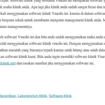
cepat. Software klinik yang bernama Vmedis ini merupakan software y
 usaha klinik anda. Apa lagi jika klinik anda sudah sangat besar dan 
ali menggunakan software klinik Vmedis ini. karena di dalam software 
an berguna sekali untuk membantu mengatur management klinik anda. M
dalam managementnya.
eli software Vmedis ini dan bila anda sudah menggunakan maka anda 
telah menggunakan software klinik vmedis ini. Dengan menggunakan so
kan masalah yang biasanya terjadi karena salah hitung atau salah da
kan software klinik kami. Bila anda ingin memiliki software klinik Vm
eklinik.net/
dan rasakan manfaat jika menggunakan software ini.
 Kecantikan
,
Laboratorium Klinik
,
Software Klinik