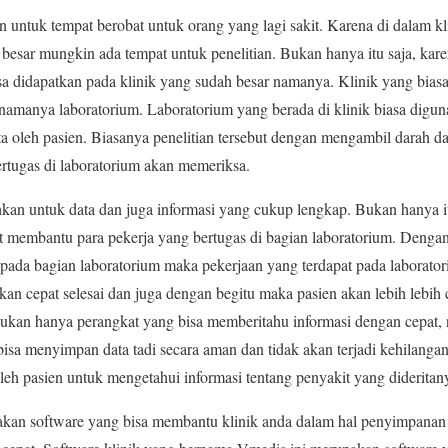
 untuk tempat berobat untuk orang yang lagi sakit. Karena di dalam kli
n besar mungkin ada tempat untuk penelitian. Bukan hanya itu saja, kar
sa didapatkan pada klinik yang sudah besar namanya. Klinik yang biasa
i namanya laboratorium. Laboratorium yang berada di klinik biasa digun
ta oleh pasien. Biasanya penelitian tersebut dengan mengambil darah da
ertugas di laboratorium akan memeriksa.
kan untuk data dan juga informasi yang cukup lengkap. Bukan hanya it
t membantu para pekerja yang bertugas di bagian laboratorium. Denga
 pada bagian laboratorium maka pekerjaan yang terdapat pada laborato
kan cepat selesai dan juga dengan begitu maka pasien akan lebih lebih 
 Bukan hanya perangkat yang bisa memberitahu informasi dengan cepat,
isa menyimpan data tadi secara aman dan tidak akan terjadi kehilangan 
oleh pasien untuk mengetahui informasi tentang penyakit yang dideritan
akan software yang bisa membantu klinik anda dalam hal penyimpanan 