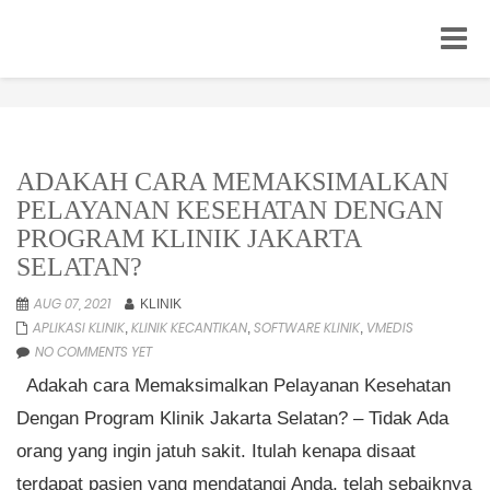
Toggle
navigat
ADAKAH CARA MEMAKSIMALKAN
PELAYANAN KESEHATAN DENGAN
PROGRAM KLINIK JAKARTA
SELATAN?
AUG 07, 2021
KLINIK
APLIKASI KLINIK
KLINIK KECANTIKAN
SOFTWARE KLINIK
VMEDIS
,
,
,
NO COMMENTS YET
Adakah cara Memaksimalkan Pelayanan Kesehatan
Dengan Program Klinik Jakarta Selatan? – Tidak Ada
orang yang ingin jatuh sakit. Itulah kenapa disaat
terdapat pasien yang mendatangi Anda, telah sebaiknya