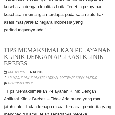
kesehatan dengan kualitas baik. Terlebih pelayanan
kesehatan memanglah terdapat pada salah satu hak
asasi masyarakat negara Indonesia yang
perlindungannya ada […]
TIPS MEMAKSIMALKAN PELAYANAN
KLINIK DENGAN APLIKASI KLINIK
BREBES
AUG 06, 2021
KLINIK
APLIKASI KLINIK
KLINIK KECANTIKAN
SOFTWARE KLINIK
VMEDIS
,
,
,
NO COMMENTS YET
Tips Memaksimalkan Pelayanan Klinik Dengan
Aplikasi Klinik Brebes – Tidak Ada orang yang mau
jatuh sakit. Itulah kenapa disaat terdapat penderita yang
menghadiri Kamu, telah sepatutnya mereka