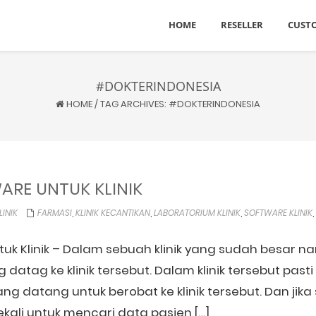
HOME
RESELLER
CUST
#DOKTERINDONESIA
HOME
/
TAG ARCHIVES: #DOKTERINDONESIA
RE UNTUK KLINIK
LINIK
FARMASI
,
KLINIK KECANTIKAN
,
LABORATORIUM KLINIK
,
SOFTWARE KLINIK
,
uk Klinik – Dalam sebuah klinik yang sudah besar n
datag ke klinik tersebut. Dalam klinik tersebut past
ng datang untuk berobat ke klinik tersebut. Dan jika
ekali untuk mencari data pasien […]