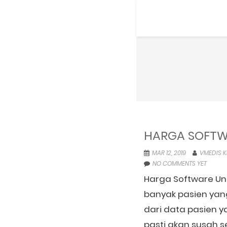
HARGA SOFTWA
MAR 12, 2019
VMEDIS K
NO COMMENTS YET
Harga Software Unt
banyak pasien yang 
dari data pasien ya
pasti akan susah s