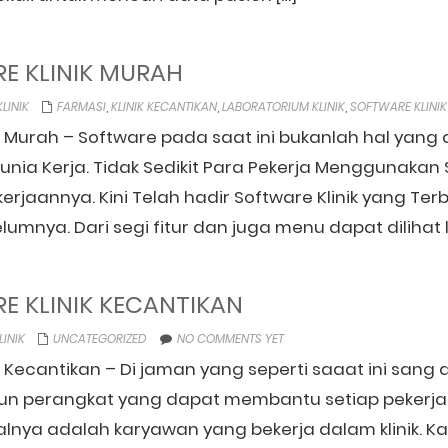
E KLINIK MURAH
LINIK
FARMASI
,
KLINIK KECANTIKAN
,
LABORATORIUM KLINIK
,
SOFTWARE KLINIK
k Murah – Software pada saat ini bukanlah hal yang a
nia Kerja. Tidak Sedikit Para Pekerja Menggunakan 
aannya. Kini Telah hadir Software Klinik yang Terb
umnya. Dari segi fitur dan juga menu dapat dilihat l
E KLINIK KECANTIKAN
LINIK
UNCATEGORIZED
NO COMMENTS YET
k Kecantikan – Di jaman yang seperti saaat ini sang 
un perangkat yang dapat membantu setiap pekerja
alnya adalah karyawan yang bekerja dalam klinik. 