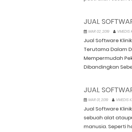
JUAL SOFTWAR
MAR 02, 2019
VMEDIS K
Jual Software Klini
Terutama Dalam Du
Mempermudah Pekerj
Dibandingkan Sebel
JUAL SOFTWAR
MAR 01, 2019
VMEDIS K
Jual Software Klini
sebuah alat ataup
manusia. Seperti h